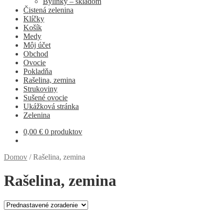
Bylinky – skladom
Čistená zelenina
Klíčky
Košík
Medy
Môj účet
Obchod
Ovocie
Pokladňa
Rašelina, zemina
Strukoviny
Sušené ovocie
Ukážková stránka
Zelenina
0,00
€
0 produktov
Domov
/
Rašelina, zemina
Rašelina, zemina