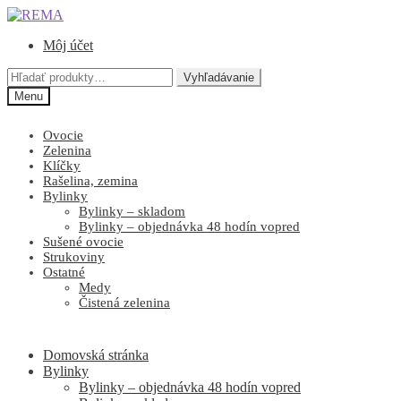
Preskočiť
Preskočiť
na
na
Môj účet
navigáciu
obsah
Hľadať:
Vyhľadávanie
Menu
Ovocie
Zelenina
Klíčky
Rašelina, zemina
Bylinky
Bylinky – skladom
Bylinky – objednávka 48 hodín vopred
Sušené ovocie
Strukoviny
Ostatné
Medy
Čistená zelenina
Domovská stránka
Bylinky
Bylinky – objednávka 48 hodín vopred