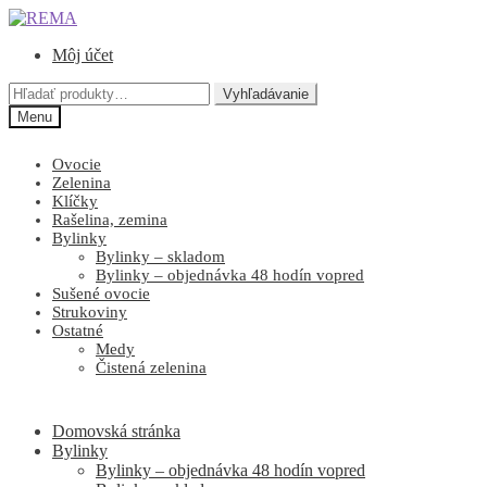
Preskočiť
Preskočiť
na
na
Môj účet
navigáciu
obsah
Hľadať:
Vyhľadávanie
Menu
Ovocie
Zelenina
Klíčky
Rašelina, zemina
Bylinky
Bylinky – skladom
Bylinky – objednávka 48 hodín vopred
Sušené ovocie
Strukoviny
Ostatné
Medy
Čistená zelenina
Domovská stránka
Bylinky
Bylinky – objednávka 48 hodín vopred