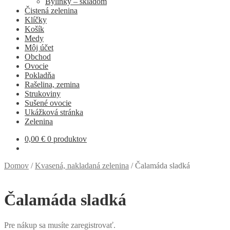
Bylinky – skladom
Čistená zelenina
Klíčky
Košík
Medy
Môj účet
Obchod
Ovocie
Pokladňa
Rašelina, zemina
Strukoviny
Sušené ovocie
Ukážková stránka
Zelenina
0,00
€
0 produktov
Domov
/
Kvasená, nakladaná zelenina
/
Čalamáda sladká
Čalamáda sladká
Pre nákup sa musíte zaregistrovať.