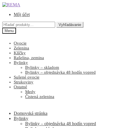
Preskočiť
Preskočiť
na
na
Môj účet
navigáciu
obsah
Hľadať:
Vyhľadávanie
Menu
Ovocie
Zelenina
Klíčky
Rašelina, zemina
Bylinky
Bylinky – skladom
Bylinky – objednávka 48 hodín vopred
Sušené ovocie
Strukoviny
Ostatné
Medy
Čistená zelenina
Domovská stránka
Bylinky
Bylinky – objednávka 48 hodín vopred