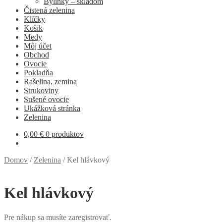
Bylinky – skladom
Čistená zelenina
Klíčky
Košík
Medy
Môj účet
Obchod
Ovocie
Pokladňa
Rašelina, zemina
Strukoviny
Sušené ovocie
Ukážková stránka
Zelenina
0,00
€
0 produktov
Domov
/
Zelenina
/
Kel hlávkový
Kel hlávkový
Pre nákup sa musíte zaregistrovať.