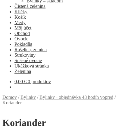
Bylinky – skladom
Čistená zelenina
Klíčky
Košík
Medy
Môj účet
Obchod
Ovocie
Pokladňa
Rašelina, zemina
Strukoviny
Sušené ovocie
Ukážková stránka
Zelenina
0,00
€
0 produktov
Domov
/
Bylinky
/
Bylinky - objednávka 48 hodín vopred
/
Koriander
Koriander