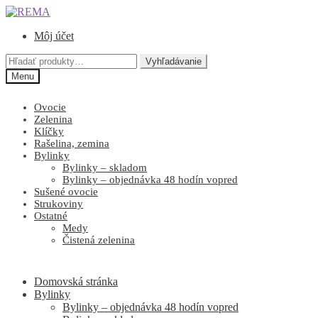
Preskočiť
Preskočiť
na
na
Môj účet
navigáciu
obsah
Hľadať:
Vyhľadávanie
Menu
Ovocie
Zelenina
Klíčky
Rašelina, zemina
Bylinky
Bylinky – skladom
Bylinky – objednávka 48 hodín vopred
Sušené ovocie
Strukoviny
Ostatné
Medy
Čistená zelenina
Domovská stránka
Bylinky
Bylinky – objednávka 48 hodín vopred