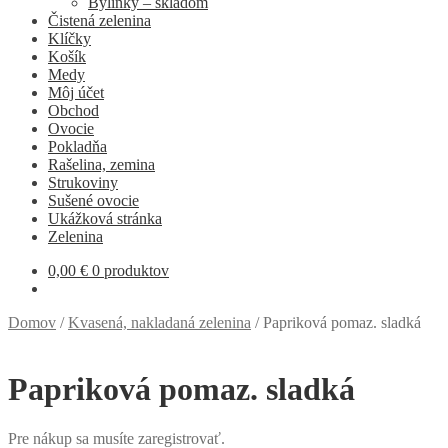
Bylinky – skladom
Čistená zelenina
Klíčky
Košík
Medy
Môj účet
Obchod
Ovocie
Pokladňa
Rašelina, zemina
Strukoviny
Sušené ovocie
Ukážková stránka
Zelenina
0,00
€
0 produktov
Domov
/
Kvasená, nakladaná zelenina
/
Papriková pomaz. sladká
Papriková pomaz. sladká
Pre nákup sa musíte zaregistrovať.