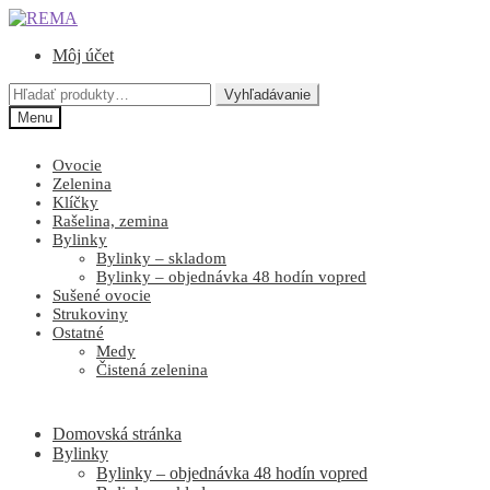
Preskočiť
Preskočiť
na
na
Môj účet
navigáciu
obsah
Hľadať:
Vyhľadávanie
Menu
Ovocie
Zelenina
Klíčky
Rašelina, zemina
Bylinky
Bylinky – skladom
Bylinky – objednávka 48 hodín vopred
Sušené ovocie
Strukoviny
Ostatné
Medy
Čistená zelenina
Domovská stránka
Bylinky
Bylinky – objednávka 48 hodín vopred