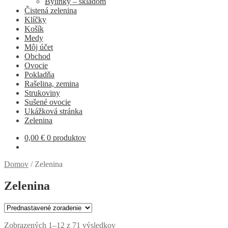
Bylinky – skladom
Čistená zelenina
Klíčky
Košík
Medy
Môj účet
Obchod
Ovocie
Pokladňa
Rašelina, zemina
Strukoviny
Sušené ovocie
Ukážková stránka
Zelenina
0,00
€
0 produktov
Domov
/
Zelenina
Zelenina
Zobrazených 1–12 z 71 výsledkov