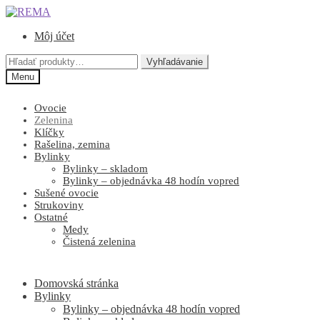
Preskočiť
Preskočiť
na
na
Môj účet
navigáciu
obsah
Hľadať:
Vyhľadávanie
Menu
Ovocie
Zelenina
Klíčky
Rašelina, zemina
Bylinky
Bylinky – skladom
Bylinky – objednávka 48 hodín vopred
Sušené ovocie
Strukoviny
Ostatné
Medy
Čistená zelenina
Domovská stránka
Bylinky
Bylinky – objednávka 48 hodín vopred